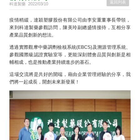
返回列表
科達製藥
2022/03/10
疫情稍緩，達穎塑膠股份有限公司由李安重董事長帶領，
來到科達製藥參觀訪問，陳美玲副總盛情接待，互相分享
產業品質創新的想法。
透過實際觀摩中藥調劑檢核系統(EBCS)及溯源管理系統、
參觀國際級認證實驗室等，更能深刻體會品質與創新是相
輔相成，也是推動產業持續進步的基石。
這場交流將是共好的開端，藉由企業管理經驗的分享，我
們將一起成長，開創未來新發展！