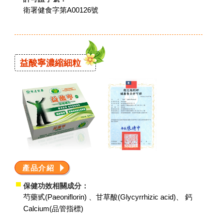
衛署健食字第A00126號
益酸寧濃縮細粒
產品介紹
保健功效相關成分：
芍藥甙(Paeoniflorin) 、甘草酸(Glycyrrhizic acid)、 鈣
Calcium(品管指標)