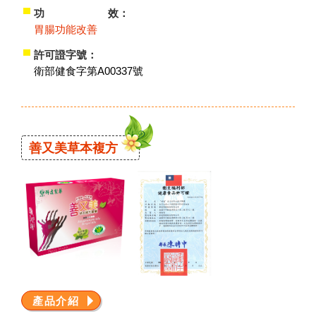
功 效：
胃腸功能改善
許可證字號：
衛部健食字第A00337號
善又美草本複方
產品介紹