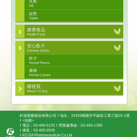
丸劑
Pill
錠劑
Tablet
健康食品
Health Food
安心飲片
Chinese Herbs
飲片
Herbal Pieces
藥膳
Herbal Cuisine
哪裡買
Where To Buy
科達製藥股份有限公司
地址：32459桃園市平鎮區工業三路20-1號
<地圖>
電話：03-469-6105
營業處專線：03-469-1388
傳真：03-469-0546
KO DA Pharmaceutical Co,Ltd.