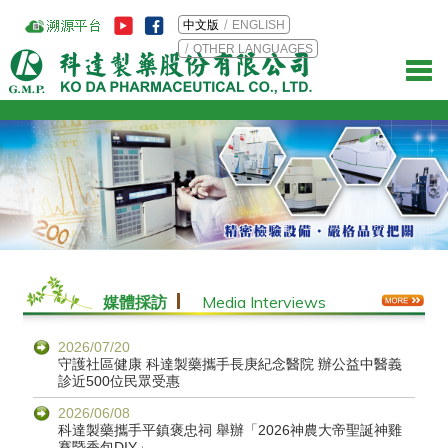
中文版
ENGLISH
OTHER LANGUAGES
Media Interviews
媒體採訪
2026/07/20
守護社區健康 科達製藥攜手長庚紀念醫院 辦公益中醫義
診近500位民眾受惠
2026/06/08
科達製藥攜手平鎮褒忠祠 舉辦「2026神農大帝聖誕神雞
賽暨香包DIY」