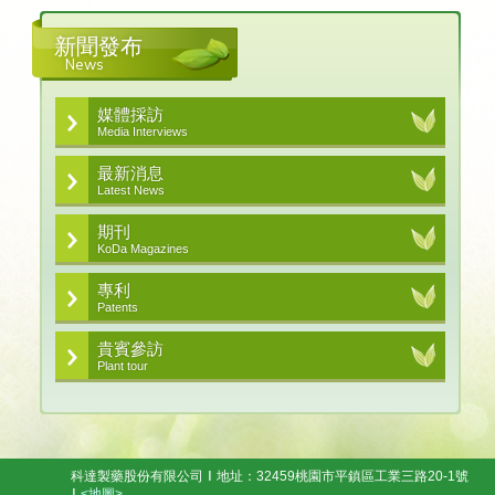
新聞發布
News
媒體採訪
Media Interviews
最新消息
Latest News
期刊
KoDa Magazines
專利
Patents
貴賓參訪
Plant tour
科達製藥股份有限公司
地址：32459桃園市平鎮區工業三路20-1號
<地圖>