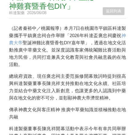
神雞賽暨香包DIY」
返回列表
科達製藥
2026/06/08
（記者秦裕中／桃園報導）本月7日在桃園市平鎮區科達製
藥攜手平鎮褒忠祠合作舉辦「2026年科達盃褒忠祠慶祝
神
農大帝
聖誕神雞比賽曁香包DIY嘉年華」，透過在地文化活
動推廣中草藥文化、並深度認識客家傳統閹雞比賽活動與
地方民俗，共同打造兼具文化教育與社會共融意義的在地
活動。
總統府資政、現任褒忠祠主委范振修開幕致詞時提到很高
興科達製藥董事長陳兆祥支持推動在地文化永續、社區培
力並結合中藥文化注入新創意，也讓更多的人認識到中藥
與在地文化的密不可分，並彰顯神農大帝濟世精神。
傳承神農文化與客庄精神 推廣中草藥知識並積極推動在地
共融
科達製藥董事長陳兆祥開幕活動中表示今年有幸共同舉辦