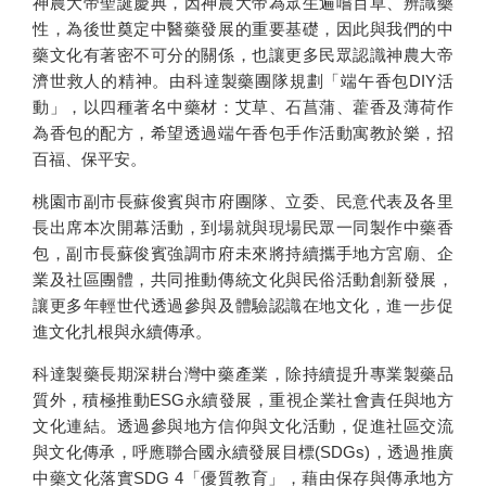
神農大帝聖誕慶典，因神農大帝為眾生遍嚐百草、辨識藥
性，為後世奠定中醫藥發展的重要基礎，因此與我們的中
藥文化有著密不可分的關係，也讓更多民眾認識神農大帝
濟世救人的精神。由科達製藥團隊規劃「端午香包DIY活
動」，以四種著名中藥材：艾草、石菖蒲、藿香及薄荷作
為香包的配方，希望透過端午香包手作活動寓教於樂，招
百福、保平安。
桃園市副市長蘇俊賓與市府團隊、立委、民意代表及各里
長出席本次開幕活動，到場就與現場民眾一同製作中藥香
包，副市長蘇俊賓強調市府未來將持續攜手地方宮廟、企
業及社區團體，共同推動傳統文化與民俗活動創新發展，
讓更多年輕世代透過參與及體驗認識在地文化，進一步促
進文化扎根與永續傳承。
科達製藥長期深耕台灣中藥產業，除持續提升專業製藥品
質外，積極推動ESG永續發展，重視企業社會責任與地方
文化連結。透過參與地方信仰與文化活動，促進社區交流
與文化傳承，呼應聯合國永續發展目標(SDGs)，透過推廣
中藥文化落實SDG 4「優質教育」，藉由保存與傳承地方