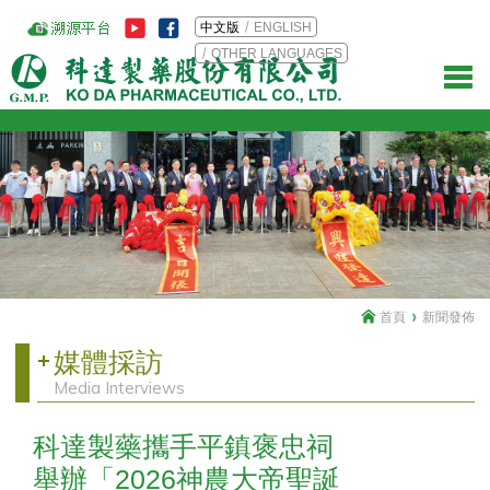
中文版
ENGLISH
OTHER LANGUAGES
首頁
新聞發佈
媒體採訪
Media Interviews
科達製藥攜手平鎮褒忠祠
舉辦「2026神農大帝聖誕