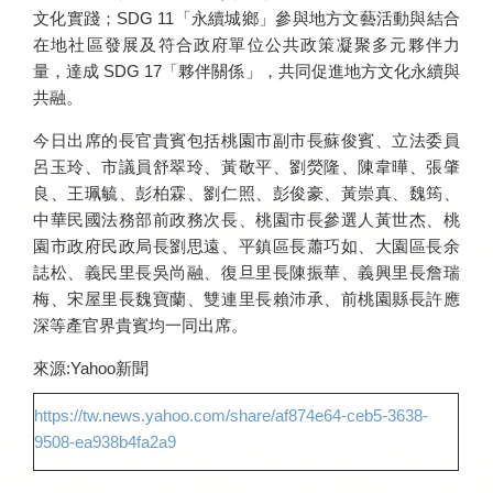
文化實踐；SDG 11「永續城鄉」參與地方文藝活動與結合
在地社區發展及符合政府單位公共政策凝聚多元夥伴力
量，達成 SDG 17「夥伴關係」，共同促進地方文化永續與
共融。
今日出席的長官貴賓包括桃園市副市長蘇俊賓、立法委員
呂玉玲、市議員舒翠玲、黃敬平、劉熒隆、陳韋曄、張肇
良、王珮毓、彭柏霖、劉仁照、彭俊豪、黃崇真、魏筠、
中華民國法務部前政務次長、桃園市長參選人黃世杰、桃
園市政府民政局長劉思遠、平鎮區長蕭巧如、大園區長余
誌松、義民里長吳尚融、復旦里長陳振華、義興里長詹瑞
梅、宋屋里長魏寶蘭、雙連里長賴沛承、前桃園縣長許應
深等產官界貴賓均一同出席。
來源:Yahoo新聞
https://tw.news.yahoo.com/share/af874e64-ceb5-3638-
9508-ea938b4fa2a9