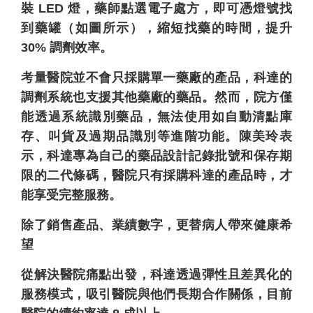
裝 LED 燈，藥師點選電子處方，即可憑燈號找
到藥罐（如圖所示），縮短找藥的時間，提升
30% 調劑效率。
考量醫院並不會只採購單一藥廠的產品，科達的
調劑系統也支援其他藥廠的藥品。然而，院方僅
能透過系統識別藥品，無法使用如自動清點庫
存、叫貨及過期品識別等進階功能。陳美玲表
示，科達專為自己的藥品設計記錄批號和保存期
限的二代條碼，醫院只有採購科達的產品時，才
能享受完整服務。
除了銷售產品、業績數字，更替病人帶來健康希
望
從解決醫院痛點出發，科達透過彈性且差異化的
服務模式，吸引醫院與他們長期合作關係，目前