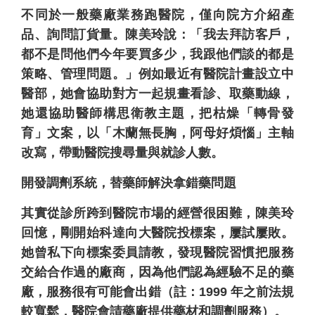
不同於一般藥廠業務跑醫院，僅向院方介紹產
品、詢問訂貨量。陳美玲說：「我去拜訪客戶，
都不是問他們今年要買多少，我跟他們談的都是
策略、管理問題。」例如最近有醫院計畫設立中
醫部，她會協助對方一起規畫看診、取藥動線，
她還協助醫師構思衛教主題，把枯燥「轉骨發
育」文案，以「木蘭無長胸，阿母好煩惱」主軸
改寫，帶動醫院搜尋量與就診人數。
開發調劑系統，替藥師解決拿錯藥問題
其實從診所跨到醫院市場的經營很困難，陳美玲
回憶，剛開始科達向大醫院投標案，屢試屢敗。
她曾私下向標案委員請教，發現醫院習慣把服務
交給合作過的廠商，因為他們認為經驗不足的藥
廠，服務很有可能會出錯（註：1999 年之前法規
較寬鬆，醫院會請藥廠提供藥材和調劑服務）。