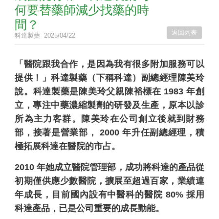
何要替藥師減少找藥的時
間？
返回列表
科達製藥
2025/04/22
「醫院跟我合作，是因為我有很多附加服務可以
提供！」科達製藥（下稱科達）副總經理陳美玲
說。科達製藥是陳美玲父親陳裕標在 1983 年創
立，專注中藥濃縮製劑的研發及生產，原本以診
所為主力客群。陳美玲在公司創立後就到財務
部，接著是營業部， 2000 年升任副總經理，積
極拓展科達在醫院的市占。
2010 年她成立醫院管理部，成功將科達的產品從
初期僅供應少數醫院，擴展至超過百家，業績連
年成長，目前國內設有中醫科的醫院 80% 採用
科達產品，已是公司重要的成長動能。