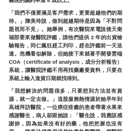
醫院的續約率達 8 成以上。
「我們不僅要滿足客戶需求，更要超越他們的期
待。」陳美玲說，做到超越期待是因為「不對問
題視而不見」。她舉例，有次醫院來電說後天衛
福部要來做醫院評鑑，請他們提供 2 年的出貨檢
驗報告，同仁瘋狂趕工列印，趕在評鑑前一天送
達。危機看似解除，但她接下來就著手開發雲端
COA（certificate of analysis，成分分析報告）
系統，讓醫院評鑑不用再找藥廠要資料，只要在
系統上輸入進貨日期就找得到。
「我想解決的問題很多，只要想到方法並有資
源，就一定去做。」這股服務熱情源於她早年到
高雄拜訪醫院，一位癌症痊癒的患者帶著水果來
感謝醫生，病人卻跟她說：「醫生說，我應該感
謝妳，因為如果沒有好的藥，他把把脈也沒有