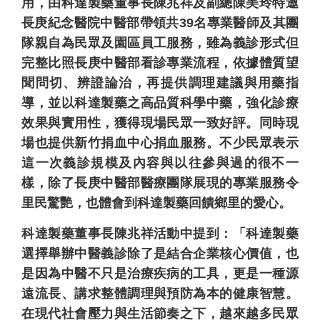
用，由科達製藥董事長陳兆祥及副總陳美玲特邀
長庚紀念醫院中醫部帶領共39名專業醫師及其團
隊親自為民眾及園區員工服務，雖為義診形式但
完整比照長庚中醫部看診專業流程，依據體質望
聞問切、辨證論治，再提供調理建議與用藥指
導，並以科達製藥之高品質科學中藥，強化診療
效果與實用性，獲得現場民眾一致好評。同時現
場也提供新竹捐血中心捐血服務。不少民眾表示
這一次義診規模及內容與以往參與過的很不一
樣，除了長庚中醫部醫療團隊展現的專業服務令
里民驚艷，也體會到科達製藥回饋鄉里的愛心。
科達製藥董事長陳兆祥活動中提到：「科達製藥
選擇舉辦中醫義診除了是結合企業核心價值，也
是因為中醫不只是治療疾病的工具，更是一種源
遠流長、講求整體調理與預防為本的健康智慧。
在現代社會壓力與生活節奏之下，越來越多民眾