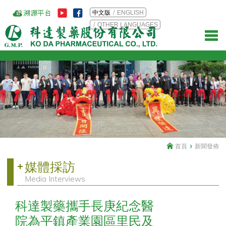
中文版
ENGLISH
OTHER LANGUAGES
首頁
新聞發佈
媒體採訪
Media Interviews
科達製藥攜手長庚紀念醫
院為平鎮產業園區里民及