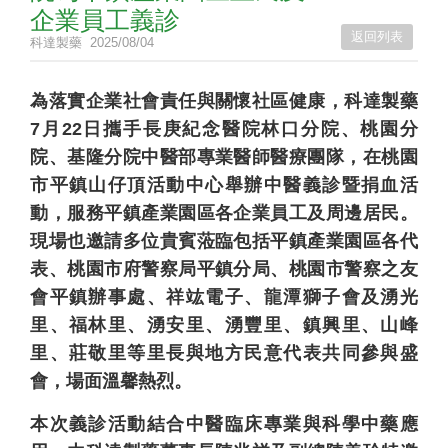
企業員工義診
返回列表
科達製藥
2025/08/04
為落實企業社會責任與關懷社區健康，科達製藥
7月22日攜手長庚紀念醫院林口分院、桃園分
院、基隆分院中醫部專業醫師醫療團隊，在桃園
市平鎮山仔頂活動中心舉辦中醫義診暨捐血活
動，服務平鎮產業園區各企業員工及周邊居民。
現場也邀請多位貴賓蒞臨包括平鎮產業園區各代
表、桃園市府警察局平鎮分局、桃園市警察之友
會平鎮辦事處、祥竑電子、龍潭獅子會及湧光
里、福林里、湧安里、湧豐里、鎮興里、山峰
里、莊敬里等里長與地方民意代表共同參與盛
會，場面溫馨熱烈。
本次義診活動結合中醫臨床專業與科學中藥應