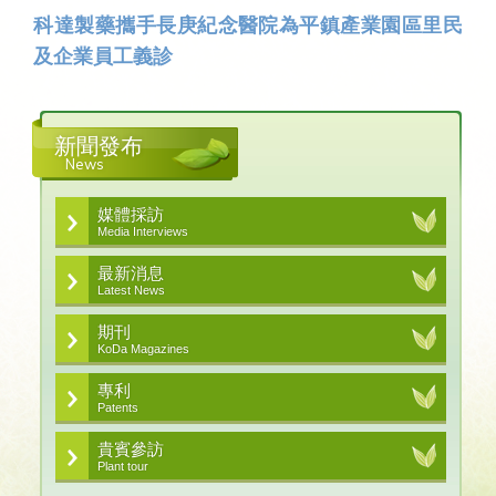
科達製藥攜手長庚紀念醫院為平鎮產業園區里民
及企業員工義診
新聞發布
News
媒體採訪
Media Interviews
最新消息
Latest News
期刊
KoDa Magazines
專利
Patents
貴賓參訪
Plant tour