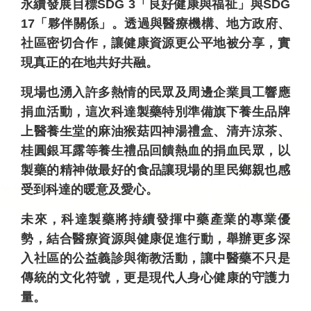
永續發展目標SDG 3「良好健康與福祉」與SDG
17「夥伴關係」。透過與醫療機構、地方政府、
社區密切合作，讓健康資源更公平地被分享，實
現真正的在地共好共融。
現場也湧入許多熱情的民眾及周邊企業員工響應
捐血活動，這次科達製藥特別準備旗下養生品牌
上醫養生堂的麻油猴菇四神湯禮盒、清卉涼茶、
桂圓銀耳露等養生禮品回饋熱血的捐血民眾，以
製藥的精神做最好的食品讓現場的里民鄉親也感
受到科達的暖意及愛心。
未來，科達製藥將持續發揮中藥產業的專業優
勢，結合醫療資源與健康促進行動，舉辦更多深
入社區的公益義診與衛教活動，讓中醫藥不只是
傳統的文化符號，更是現代人身心健康的守護力
量。