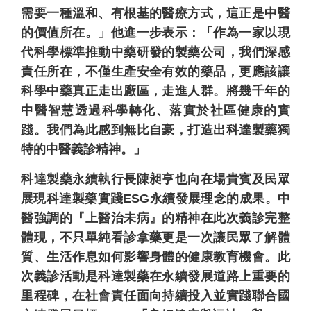
需要一種溫和、有根基的醫療方式，這正是中醫
的價值所在。」他進一步表示：「作為一家以現
代科學標準推動中藥研發的製藥公司，我們深感
責任所在，不僅生產安全有效的藥品，更應該讓
科學中藥真正走出廠區，走進人群。將幾千年的
中醫智慧透過科學轉化、落實於社區健康的實
踐。我們為此感到無比自豪，打造出科達製藥獨
特的中醫義診精神。」
科達製藥永續執行長陳昶亨也向在場貴賓及民眾
展現科達製藥實踐ESG永續發展理念的成果。中
醫強調的『上醫治未病』的精神在此次義診完整
體現，不只單純看診拿藥更是一次讓民眾了解體
質、生活作息如何影響身體的健康教育機會。此
次義診活動是科達製藥在永續發展道路上重要的
里程碑，在社會責任面向持續投入並實踐聯合國