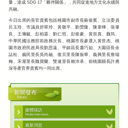
量，達成 SDG 17「夥伴關係」，共同促進地方文化永續與
共融。
今日出席的長官貴賓包括桃園市副市長蘇俊賓、立法委員
呂玉玲、市議員舒翠玲、黃敬平、劉熒隆、陳韋曄、張肇
良、王珮毓、彭柏霖、劉仁照、彭俊豪、黃崇真、魏筠、
中華民國法務部前政務次長、桃園市長參選人黃世杰、桃
園市政府民政局長劉思遠、平鎮區長蕭巧如、大園區長余
誌松、義民里長吳尚融、復旦里長陳振華、義興里長詹瑞
梅、宋屋里長魏寶蘭、雙連里長賴沛承、前桃園縣長許應
深等產官界貴賓均一同出席。
新聞發布
News
媒體採訪
Media Interviews
最新消息