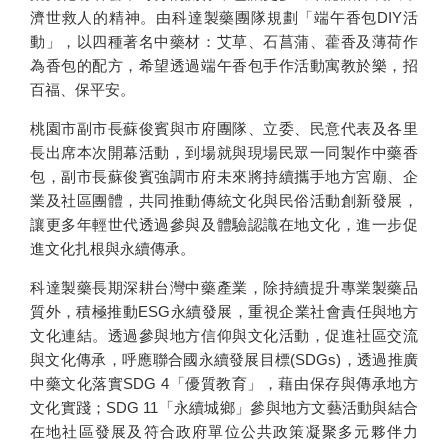
濟世救人的精神。由科達製藥團隊規劃「端午香包DIY活
動」，以四種著名中藥材：艾草、石菖蒲、藿香及薄荷作
為香包的配方，希望透過端午香包手作活動寓教於樂，招
百福、保平安。
桃園市副市長蘇俊賓與市府團隊、立委、民意代表及各里
長出席本次開幕活動，到場就與現場民眾一同製作中藥香
包，副市長蘇俊賓強調市府未來將持續攜手地方宮廟、企
業及社區團體，共同推動傳統文化與民俗活動創新發展，
讓更多年輕世代透過參與及體驗認識在地文化，進一步促
進文化扎根與永續傳承。
科達製藥長期深耕台灣中藥產業，除持續提升專業製藥品
質外，積極推動ESG永續發展，重視企業社會責任與地方
文化連結。透過參與地方信仰與文化活動，促進社區交流
與文化傳承，呼應聯合國永續發展目標(SDGs)，透過推廣
中藥文化落實SDG 4「優質教育」，藉由保存與傳承地方
文化實踐；SDG 11「永續城鄉」參與地方文藝活動與結合
在地社區發展及符合政府單位公共政策凝聚多元夥伴力