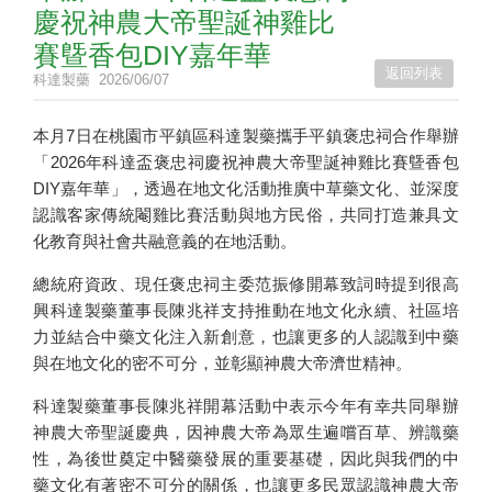
慶祝神農大帝聖誕神雞比
賽曁香包DIY嘉年華
返回列表
科達製藥
2026/06/07
本月7日在桃園市平鎮區科達製藥攜手平鎮褒忠祠合作舉辦
「2026年科達盃褒忠祠慶祝神農大帝聖誕神雞比賽曁香包
DIY嘉年華」，透過在地文化活動推廣中草藥文化、並深度
認識客家傳統閹雞比賽活動與地方民俗，共同打造兼具文
化教育與社會共融意義的在地活動。
總統府資政、現任褒忠祠主委范振修開幕致詞時提到很高
興科達製藥董事長陳兆祥支持推動在地文化永續、社區培
力並結合中藥文化注入新創意，也讓更多的人認識到中藥
與在地文化的密不可分，並彰顯神農大帝濟世精神。
科達製藥董事長陳兆祥開幕活動中表示今年有幸共同舉辦
神農大帝聖誕慶典，因神農大帝為眾生遍嚐百草、辨識藥
性，為後世奠定中醫藥發展的重要基礎，因此與我們的中
藥文化有著密不可分的關係，也讓更多民眾認識神農大帝