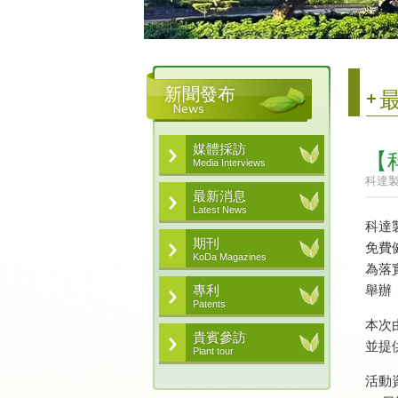
新聞發布
News
媒體採訪
【
Media Interviews
科達
最新消息
Latest News
科達
期刊
免費
KoDa Magazines
為落
專利
舉辦
Patents
本次
貴賓參訪
並提
Plant tour
活動