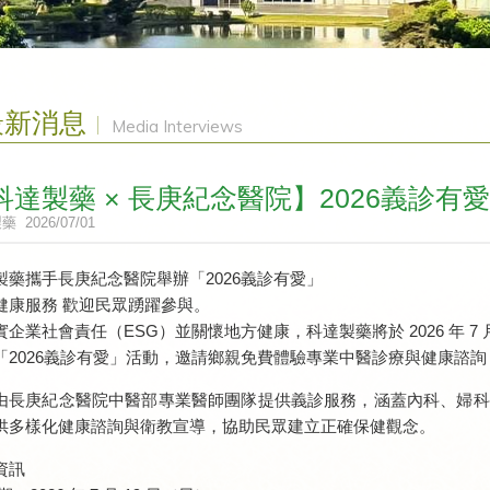
最新消息
Media Interviews
科達製藥 × 長庚紀念醫院】2026義診有愛
製藥
2026/07/01
製藥攜手長庚紀念醫院舉辦「2026義診有愛」
健康服務 歡迎民眾踴躍參與。
實企業社會責任（ESG）並關懷地方健康，科達製藥將於 2026 年 7
「2026義診有愛」活動，邀請鄉親免費體驗專業中醫診療與健康諮
由長庚紀念醫院中醫部專業醫師團隊提供義診服務，涵蓋內科、婦科
供多樣化健康諮詢與衛教宣導，協助民眾建立正確保健觀念。
資訊