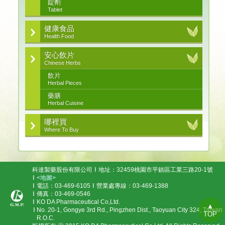
錠劑
Tablet
健康食品
Health Food
安心飲片
Chinese Herbs
飲片
Herbal Pieces
藥膳
Herbal Cuisine
哪裡買
Where To Buy
科達製藥股份有限公司
地址：32459桃園市平鎮區工業三路20-1號
<地圖>
電話：03-469-6105
營業處專線：03-469-1388
傳真：03-469-0546
KO DA Pharmaceutical Co,Ltd.
▲
No. 20-1, Gongye 3rd Rd., Pingzhen Dist., Taoyuan City 324, Taiwan
TOP
R.O.C.