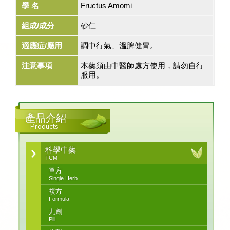
學 名
Fructus Amomi
組成/成分
砂仁
適應症/應用
調中行氣、溫脾健胃。
注意事項
本藥須由中醫師處方使用，請勿自行
服用。
產品介紹
Products
科學中藥
TCM
單方
Single Herb
複方
Formula
丸劑
Pill