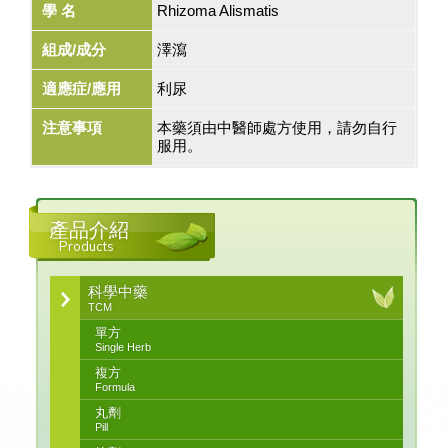
學 名
Rhizoma Alismatis
組成/成分
澤瀉
適應症/應用
利尿
注意事項
本藥須由中醫師處方使用，請勿自行
服用。
產品介紹
Products
科學中藥
TCM
單方
Single Herb
複方
Formula
丸劑
Pill