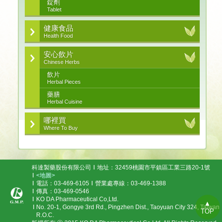
錠劑
Tablet
健康食品
Health Food
安心飲片
Chinese Herbs
飲片
Herbal Pieces
藥膳
Herbal Cuisine
哪裡買
Where To Buy
科達製藥股份有限公司
地址：32459桃園市平鎮區工業三路20-1號
<地圖>
電話：03-469-6105
營業處專線：03-469-1388
傳真：03-469-0546
KO DA Pharmaceutical Co,Ltd.
▲
No. 20-1, Gongye 3rd Rd., Pingzhen Dist., Taoyuan City 324, Taiwan
TOP
R.O.C.