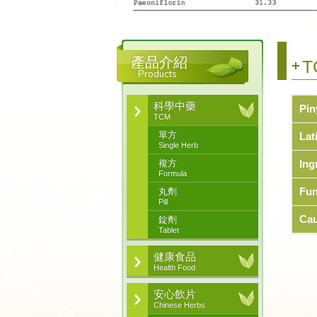
產品介紹
T
Products
科學中藥
Pin
TCM
單方
Lat
Single Herb
複方
Ing
Formula
Fun
丸劑
Pill
Cau
錠劑
Tablet
健康食品
Health Food
安心飲片
Chinese Herbs