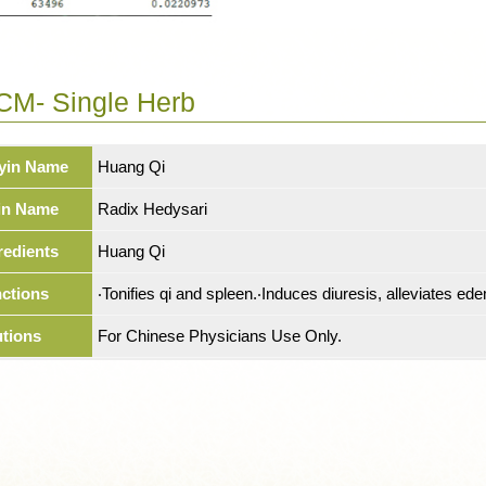
CM- Single Herb
yin Name
Huang Qi
in Name
Radix Hedysari
redients
Huang Qi
ctions
‧Tonifies qi and spleen.‧Induces diuresis, alleviates ed
tions
For Chinese Physicians Use Only.