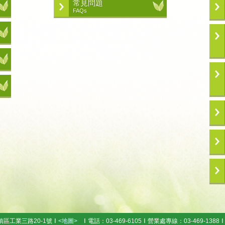
常見問題
FAQs
鎮區工業三路20-1號
<地圖>
電話：03-469-6105
營業處專線：03-469-1388