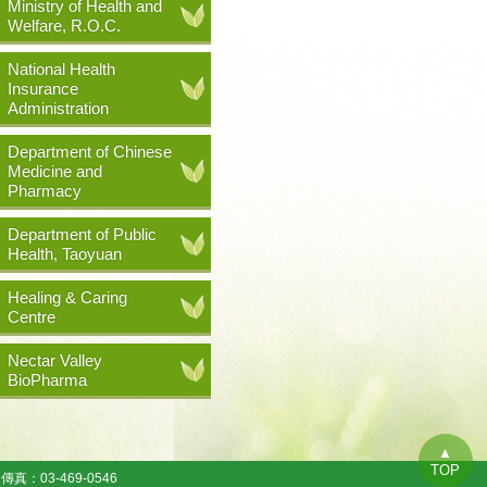
Ministry of Health and
Welfare, R.O.C.
National Health
Insurance
Administration
Department of Chinese
Medicine and
Pharmacy
Department of Public
Health, Taoyuan
Healing & Caring
Centre
Nectar Valley
BioPharma
▲
TOP
傳真：03-469-0546