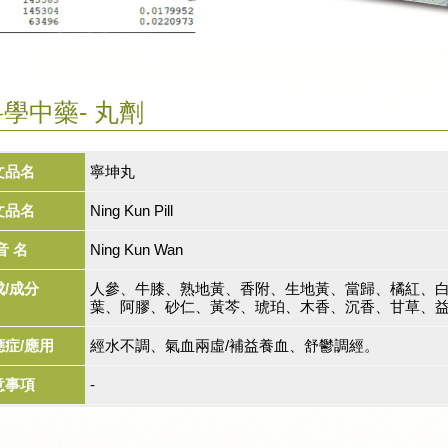
學中藥- 丸劑
文品名
寧坤丸
文品名
Ning Kun Pill
音 名
Ning Kun Wan
成/成分
人參、牛膝、熟地黃、香附、生地黃、當歸、橘紅、
葉、阿膠、砂仁、黃芩、琥珀、木香、沉香、甘草、
應症/應用
經水不調、氣血兩虛/補益養血、舒鬱調經。
意事項
-