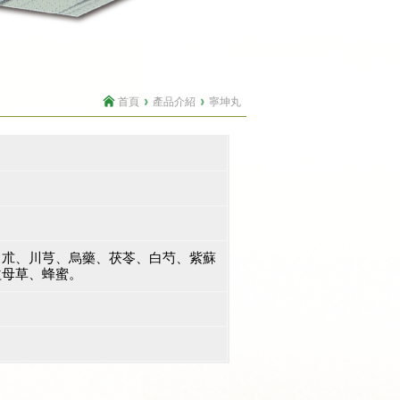
首頁
產品介紹
寧坤丸
白朮、川芎、烏藥、茯苓、白芍、紫蘇
益母草、蜂蜜。