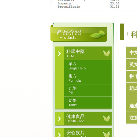
產品介紹
科
Products
科學中藥
中
TCM
單方
英
Single Herb
複方
拼 
Formula
組
丸劑
Pill
錠劑
Tablet
適
健康食品
注
Health Food
安心飲片