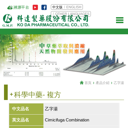
中文版
ENGLISH
OTHER LANGUAGES
首頁
產品介紹
乙字湯
科學中藥- 複方
中文品名
乙字湯
英文品名
Cimicifuga Combination