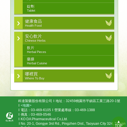
錠劑
Tablet
健康食品
Health Food
安心飲片
Chinese Herbs
飲片
Herbal Pieces
藥膳
Herbal Cuisine
哪裡買
Where To Buy
科達製藥股份有限公司
地址：32459桃園市平鎮區工業三路20-1號
<地圖>
電話：03-469-6105
營業處專線：03-469-1388
傳真：03-469-0546
KO DA Pharmaceutical Co,Ltd.
▲
No. 20-1, Gongye 3rd Rd., Pingzhen Dist., Taoyuan City 324, Taiwan
TOP