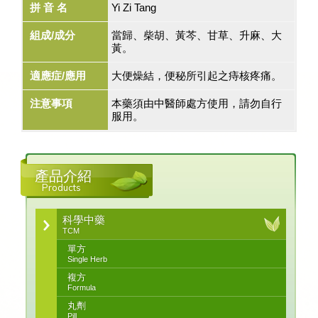
拼 音 名
Yi Zi Tang
組成/成分
當歸、柴胡、黃芩、甘草、升麻、大
黃。
適應症/應用
大便燥結，便秘所引起之痔核疼痛。
注意事項
本藥須由中醫師處方使用，請勿自行
服用。
產品介紹
Products
科學中藥
TCM
單方
Single Herb
複方
Formula
丸劑
Pill