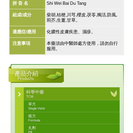
拼 音 名
Shi Wei Bai Du Tang
組成/成分
柴胡,桔梗,川芎,櫻皮,茯苓,獨活,防風,
荊芥,生薑,甘草。
適應症/應用
化膿性皮膚疾患、濕疹。
注意事項
本藥須由中醫師處方使用，請勿自行
服用。
產品介紹
Products
科學中藥
TCM
單方
Single Herb
複方
Formula
丸劑
Pill