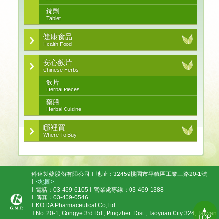
錠劑
Tablet
健康食品
Health Food
安心飲片
Chinese Herbs
飲片
Herbal Pieces
藥膳
Herbal Cuisine
哪裡買
Where To Buy
科達製藥股份有限公司
地址：32459桃園市平鎮區工業三路20-1號
<地圖>
電話：03-469-6105
營業處專線：03-469-1388
傳真：03-469-0546
KO DA Pharmaceutical Co,Ltd.
▲
No. 20-1, Gongye 3rd Rd., Pingzhen Dist., Taoyuan City 324, Taiwan
TOP