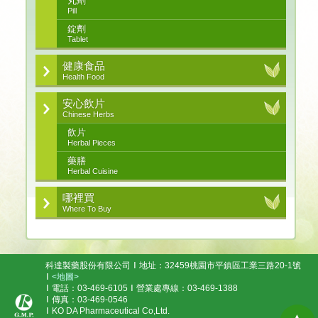
丸劑
Pill
錠劑
Tablet
健康食品
Health Food
安心飲片
Chinese Herbs
飲片
Herbal Pieces
藥膳
Herbal Cuisine
哪裡買
Where To Buy
科達製藥股份有限公司
地址：32459桃園市平鎮區工業三路20-1號
<地圖>
電話：03-469-6105
營業處專線：03-469-1388
傳真：03-469-0546
KO DA Pharmaceutical Co,Ltd.
▲