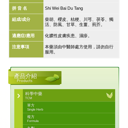
拼 音 名
Shi Wei Bai Du Tang
組成/成分
柴胡、櫻皮、桔梗、川芎、茯苓、獨
活、防風、甘草、生薑、荊芥。
適應症/應用
化膿性皮膚疾患、濕疹。
注意事項
本藥須由中醫師處方使用，請勿自行
服用。
產品介紹
Products
科學中藥
TCM
單方
Single Herb
複方
Formula