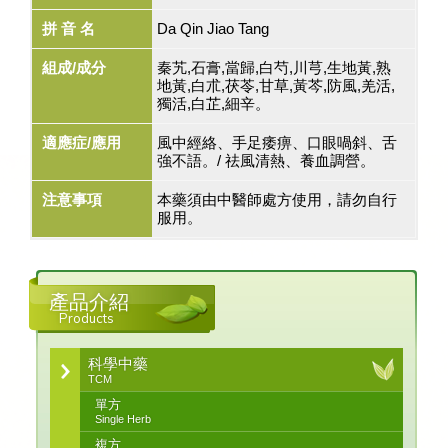
拼 音 名
Da Qin Jiao Tang
組成/成分
秦艽,石膏,當歸,白芍,川芎,生地黃,熟
地黃,白朮,茯苓,甘草,黃芩,防風,羌活,
獨活,白芷,細辛。
適應症/應用
風中經絡、手足痿痹、口眼喎斜、舌
強不語。/ 祛風清熱、養血調營。
注意事項
本藥須由中醫師處方使用，請勿自行
服用。
產品介紹
Products
科學中藥
TCM
單方
Single Herb
複方