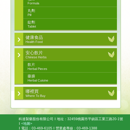
Formula
丸劑
Pill
錠劑
Tablet
健康食品
Health Food
安心飲片
Chinese Herbs
飲片
Herbal Pieces
藥膳
Herbal Cuisine
哪裡買
Where To Buy
科達製藥股份有限公司
地址：32459桃園市平鎮區工業三路20-1號
<地圖>
電話：03-469-6105
營業處專線：03-469-1388