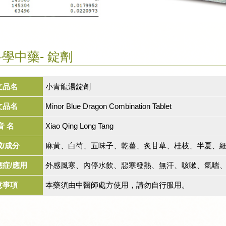
學中藥- 錠劑
文品名
小青龍湯錠劑
文品名
Minor Blue Dragon Combination Tablet
音 名
Xiao Qing Long Tang
成/成分
麻黃、白芍、五味子、乾薑、炙甘草、桂枝、半夏、
應症/應用
外感風寒、內停水飲、惡寒發熱、無汗、咳嗽、氣喘、
意事項
本藥須由中醫師處方使用，請勿自行服用。