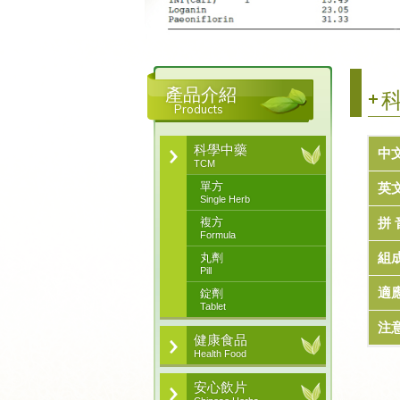
產品介紹
科
Products
科學中藥
中
TCM
單方
英
Single Herb
複方
拼 
Formula
組
丸劑
Pill
適
錠劑
Tablet
注
健康食品
Health Food
安心飲片