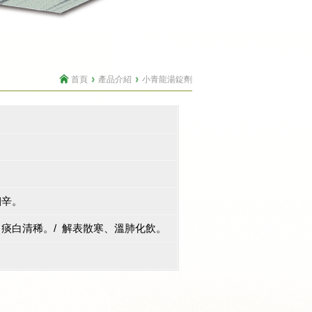
首頁
產品介紹
小青龍湯錠劑
細辛。
痰白清稀。/ 解表散寒、溫肺化飲。