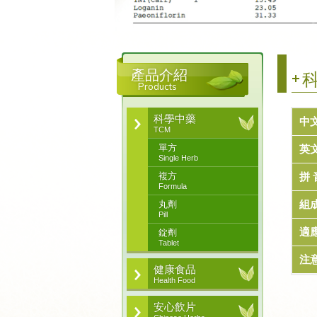
產品介紹
科
Products
科學中藥
中
TCM
單方
英
Single Herb
複方
拼 
Formula
組
丸劑
Pill
適
錠劑
Tablet
注
健康食品
Health Food
安心飲片