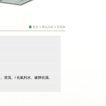
首頁
產品介紹
五苓散
、泄瀉。/ 化氣利水、健脾祛濕。