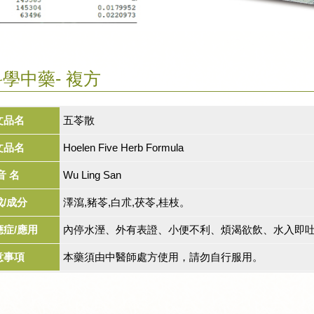
學中藥- 複方
文品名
五苓散
文品名
Hoelen Five Herb Formula
音 名
Wu Ling San
成/成分
澤瀉,豬苓,白朮,茯苓,桂枝。
應症/應用
內停水溼、外有表證、小便不利、煩渴欲飲、水入即吐
意事項
本藥須由中醫師處方使用，請勿自行服用。