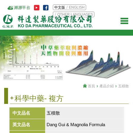
中文版
ENGLISH
OTHER LANGUAGES
首頁
產品介紹
五積散
科學中藥- 複方
中文品名
五積散
英文品名
Dang Gui & Magnolia Formula