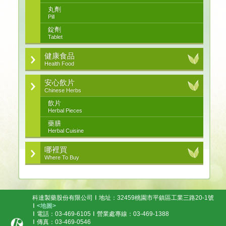
丸劑
Pill
錠劑
Tablet
健康食品
Health Food
安心飲片
Chinese Herbs
飲片
Herbal Pieces
藥膳
Herbal Cuisine
哪裡買
Where To Buy
科達製藥股份有限公司
地址：32459桃園市平鎮區工業三路20-1號
<地圖>
電話：03-469-6105
營業處專線：03-469-1388
傳真：03-469-0546