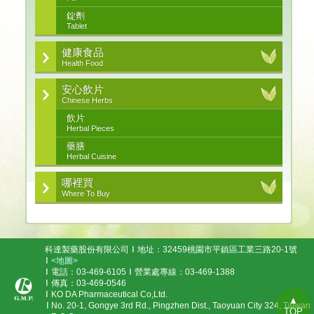
錠劑
Tablet
健康食品
Health Food
安心飲片
Chinese Herbs
飲片
Herbal Pieces
藥膳
Herbal Cuisine
哪裡買
Where To Buy
科達製藥股份有限公司
地址：32459桃園市平鎮區工業三路20-1號
<地圖>
電話：03-469-6105
營業處專線：03-469-1388
傳真：03-469-0546
KO DA Pharmaceutical Co,Ltd.
▲
No. 20-1, Gongye 3rd Rd., Pingzhen Dist., Taoyuan City 324, Taiwan
TOP