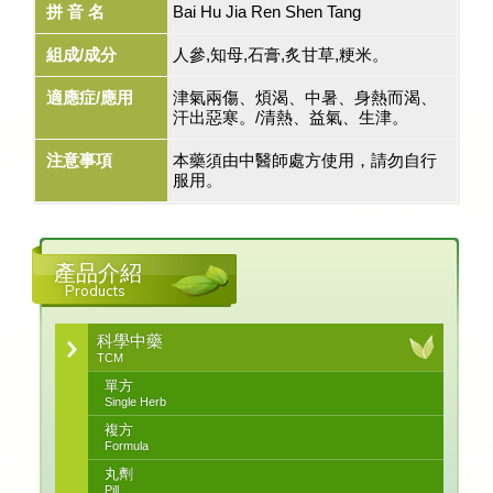
拼 音 名
Bai Hu Jia Ren Shen Tang
組成/成分
人參,知母,石膏,炙甘草,粳米。
適應症/應用
津氣兩傷、煩渴、中暑、身熱而渴、
汗出惡寒。/清熱、益氣、生津。
注意事項
本藥須由中醫師處方使用，請勿自行
服用。
產品介紹
Products
科學中藥
TCM
單方
Single Herb
複方
Formula
丸劑
Pill