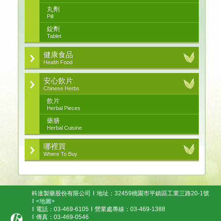
丸劑
Pill
錠劑
Tablet
健康食品
Health Food
安心飲片
Chinese Herbs
飲片
Herbal Pieces
藥膳
Herbal Cuisine
哪裡買
Where To Buy
科達製藥股份有限公司
地址：32459桃園市平鎮區工業三路20-1號
<地圖>
電話：03-469-6105
營業處專線：03-469-1388
傳真：03-469-0546