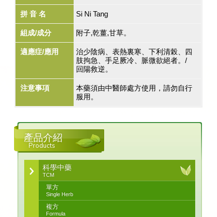
拼 音 名
Si Ni Tang
組成/成分
附子,乾薑,甘草。
適應症/應用
治少陰病、表熱裏寒、下利清榖、四
肢拘急、手足厥冷、脈微欲絕者。/
回陽救逆。
注意事項
本藥須由中醫師處方使用，請勿自行
服用。
產品介紹
Products
科學中藥
TCM
單方
Single Herb
複方
Formula