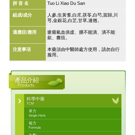
拼 音 名
Tuo Li Xiao Du San
組成/成分
人參,生黃耆,白朮,茯苓,白芍,當歸,川
芎,金銀花,白芷,甘草,連翹。
適應症/應用
瘡瘍氣血俱虛、腫不能潰、潰不能
歛、癰疽。
注意事項
本藥須由中醫師處方使用，請勿自行
服用。
產品介紹
Products
科學中藥
TCM
單方
Single Herb
複方
Formula