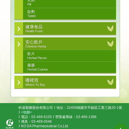
丸劑
Pill
錠劑
Tablet
健康食品
Health Food
安心飲片
Chinese Herbs
飲片
Herbal Pieces
藥膳
Herbal Cuisine
哪裡買
Where To Buy
科達製藥股份有限公司
地址：32459桃園市平鎮區工業三路20-1號
<地圖>
電話：03-469-6105
營業處專線：03-469-1388
傳真：03-469-0546
KO DA Pharmaceutical Co,Ltd.
▲