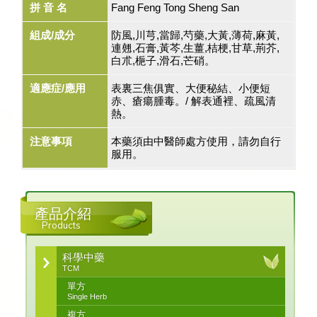
拼 音 名
Fang Feng Tong Sheng San
組成/成分
防風,川芎,當歸,芍藥,大黃,薄荷,麻黃,
連翹,石膏,黃芩,生薑,桔梗,甘草,荊芥,
白朮,梔子,滑石,芒硝。
適應症/應用
表裏三焦俱實、大便秘結、小便短
赤、瘡瘍腫毒。/ 解表通裡、疏風清
熱。
注意事項
本藥須由中醫師處方使用，請勿自行
服用。
產品介紹
Products
科學中藥
TCM
單方
Single Herb
複方