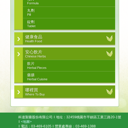
Formula
丸劑
Pill
錠劑
Tablet
健康食品
Health Food
安心飲片
Chinese Herbs
飲片
Herbal Pieces
藥膳
Herbal Cuisine
哪裡買
Where To Buy
科達製藥股份有限公司
地址：32459桃園市平鎮區工業三路20-1號
<地圖>
電話：03-469-6105
營業處專線：03-469-1388