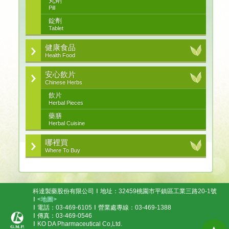
丸劑
Pill
錠劑
Tablet
健康食品
Health Food
安心飲片
Chinese Herbs
飲片
Herbal Pieces
藥膳
Herbal Cuisine
哪裡買
Where To Buy
科達製藥股份有限公司
地址：32459桃園市平鎮區工業三路20-1號
<地圖>
電話：03-469-6105
營業處專線：03-469-1388
傳真：03-469-0546
KO DA Pharmaceutical Co,Ltd.
▲