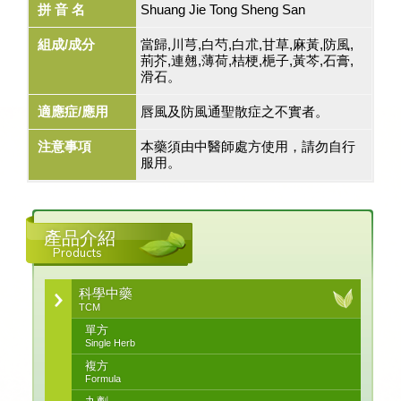
拼 音 名
Shuang Jie Tong Sheng San
組成/成分
當歸,川芎,白芍,白朮,甘草,麻黃,防風,
荊芥,連翹,薄荷,桔梗,梔子,黃芩,石膏,
滑石。
適應症/應用
唇風及防風通聖散症之不實者。
注意事項
本藥須由中醫師處方使用，請勿自行
服用。
產品介紹
Products
科學中藥
TCM
單方
Single Herb
複方
Formula