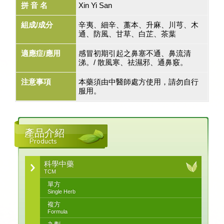
拼 音 名
Xin Yi San
組成/成分
辛夷、細辛、藁本、升麻、川芎、木
通、防風、甘草、白芷、茶葉
適應症/應用
感冒初期引起之鼻塞不通、鼻流清
涕。/ 散風寒、祛濕邪、通鼻竅。
注意事項
本藥須由中醫師處方使用，請勿自行
服用。
產品介紹
Products
科學中藥
TCM
單方
Single Herb
複方
Formula