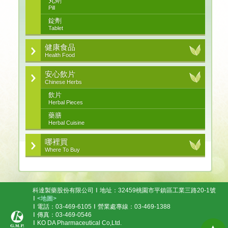
丸劑
Pill
錠劑
Tablet
健康食品
Health Food
安心飲片
Chinese Herbs
飲片
Herbal Pieces
藥膳
Herbal Cuisine
哪裡買
Where To Buy
科達製藥股份有限公司
地址：32459桃園市平鎮區工業三路20-1號
<地圖>
電話：03-469-6105
營業處專線：03-469-1388
傳真：03-469-0546
KO DA Pharmaceutical Co,Ltd.
▲