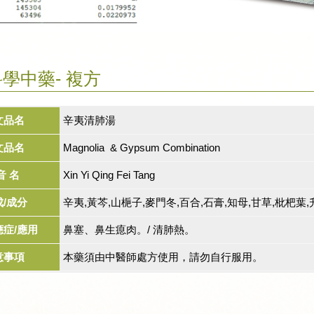
學中藥- 複方
文品名
辛夷清肺湯
文品名
Magnolia & Gypsum Combination
音 名
Xin Yi Qing Fei Tang
成/成分
辛夷,黃芩,山梔子,麥門冬,百合,石膏,知母,甘草,枇杷葉
應症/應用
鼻塞、鼻生瘜肉。/ 清肺熱。
意事項
本藥須由中醫師處方使用，請勿自行服用。