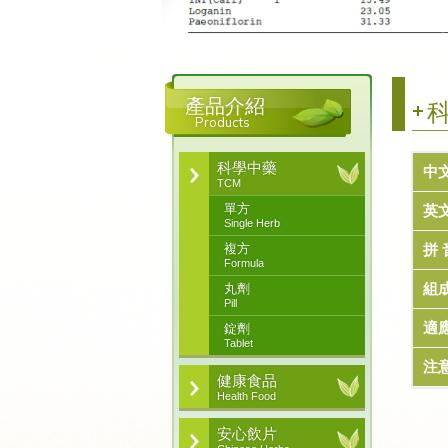
產品介紹
科
Products
科學中藥
中
TCM
單方
英
Single Herb
複方
拼 
Formula
組
丸劑
Pill
適
錠劑
Tablet
注
健康食品
Health Food
安心飲片