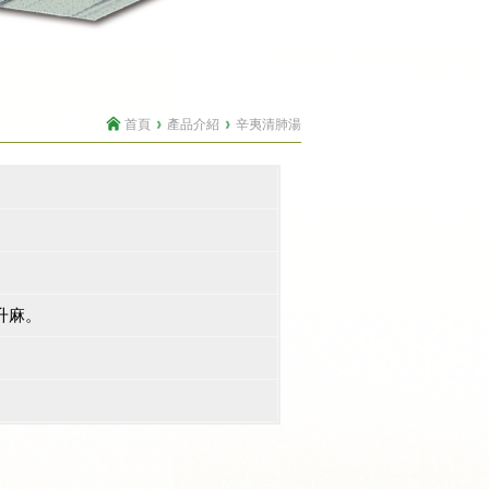
首頁
產品介紹
辛夷清肺湯
,升麻。