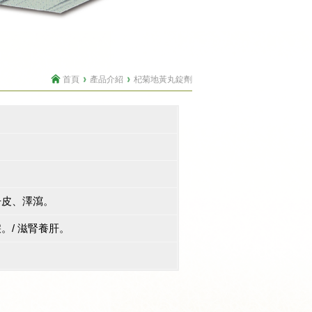
首頁
產品介紹
杞菊地黃丸錠劑
丹皮、澤瀉。
/ 滋腎養肝。