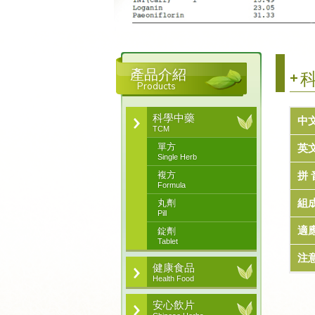
產品介紹
科
Products
科學中藥
中
TCM
單方
英
Single Herb
複方
拼 
Formula
組
丸劑
Pill
適
錠劑
Tablet
注
健康食品
Health Food
安心飲片