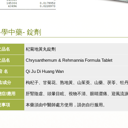
學中藥- 錠劑
文品名
杞菊地黃丸錠劑
文品名
Chrysanthemum & Rehmannia Formula Tablet
音 名
Qi Ju Di Huang Wan
成/成分
枸杞子、甘菊花、熟地黃、山茱萸、山藥、茯苓、牡
應症/應用
肝腎陰虛、頭暈目眩、視物不清、眼睛澀痛、迎風流淚。
意事項
本藥須由中醫師處方使用，請勿自行服用。