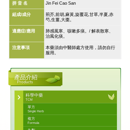
拼 音 名
Jin Fei Cao San
組成/成分
荊芥,前胡,麻黃,旋覆花,甘草,半夏,赤
芍,生薑,大棗。
適應症/應用
肺感風寒、咳嗽多痰。/ 解表散寒、
治風化痰。
注意事項
本藥須由中醫師處方使用，請勿自行
服用。
產品介紹
Products
科學中藥
TCM
單方
Single Herb
複方
Formula