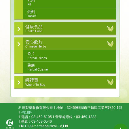
丸劑
Pill
錠劑
Tablet
健康食品
Health Food
安心飲片
Chinese Herbs
飲片
Herbal Pieces
藥膳
Herbal Cuisine
哪裡買
Where To Buy
科達製藥股份有限公司
地址：32459桃園市平鎮區工業三路20-1號
<地圖>
電話：03-469-6105
營業處專線：03-469-1388
傳真：03-469-0546
KO DA Pharmaceutical Co,Ltd.
▲