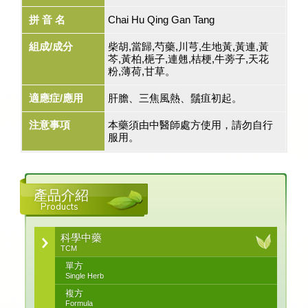
拼 音 名
Chai Hu Qing Gan Tang
組成/成分
柴胡,當歸,芍藥,川芎,生地黃,黃連,黃
芩,黃柏,梔子,連翹,桔梗,牛蒡子,天花
粉,薄荷,甘草。
適應症/應用
肝膽、三焦風熱、鬚疽初起。
注意事項
本藥須由中醫師處方使用，請勿自行
服用。
產品介紹
Products
科學中藥
TCM
單方
Single Herb
複方
Formula