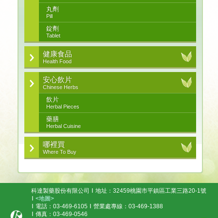
丸劑
Pill
錠劑
Tablet
健康食品
Health Food
安心飲片
Chinese Herbs
飲片
Herbal Pieces
藥膳
Herbal Cuisine
哪裡買
Where To Buy
科達製藥股份有限公司
地址：32459桃園市平鎮區工業三路20-1號
<地圖>
電話：03-469-6105
營業處專線：03-469-1388
傳真：03-469-0546