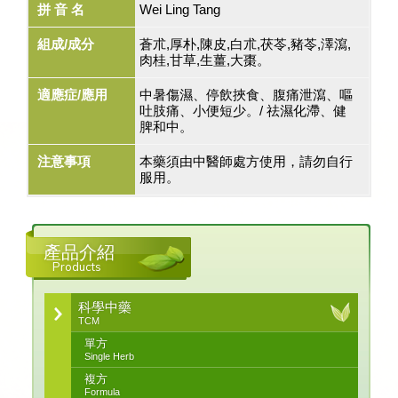
拼 音 名
Wei Ling Tang
組成/成分
蒼朮,厚朴,陳皮,白朮,茯苓,豬苓,澤瀉,
肉桂,甘草,生薑,大棗。
適應症/應用
中暑傷濕、停飲挾食、腹痛泄瀉、嘔
吐肢痛、小便短少。/ 祛濕化滯、健
脾和中。
注意事項
本藥須由中醫師處方使用，請勿自行
服用。
產品介紹
Products
科學中藥
TCM
單方
Single Herb
複方
Formula