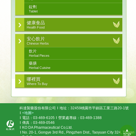
錠劑
Tablet
健康食品
Health Food
安心飲片
Chinese Herbs
飲片
Herbal Pieces
藥膳
Herbal Cuisine
哪裡買
Where To Buy
科達製藥股份有限公司
地址：32459桃園市平鎮區工業三路20-1號
<地圖>
電話：03-469-6105
營業處專線：03-469-1388
傳真：03-469-0546
KO DA Pharmaceutical Co,Ltd.
▲
No. 20-1, Gongye 3rd Rd., Pingzhen Dist., Taoyuan City 324, Taiwan
TOP