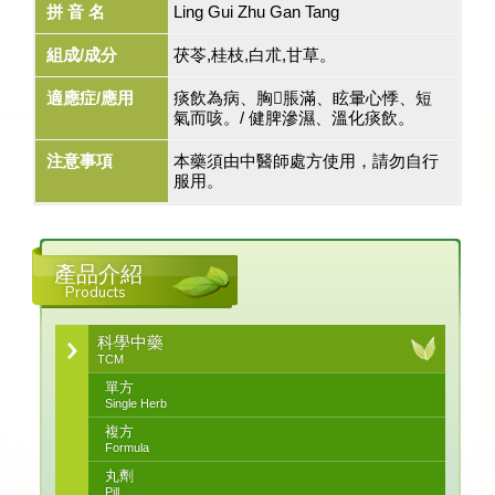
拼 音 名
Ling Gui Zhu Gan Tang
組成/成分
茯苓,桂枝,白朮,甘草。
適應症/應用
痰飲為病、胸脹滿、眩暈心悸、短
氣而咳。/ 健脾滲濕、溫化痰飲。
注意事項
本藥須由中醫師處方使用，請勿自行
服用。
產品介紹
Products
科學中藥
TCM
單方
Single Herb
複方
Formula
丸劑
Pill