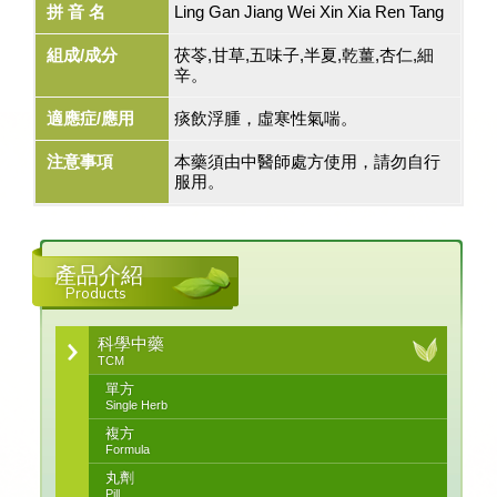
拼 音 名
Ling Gan Jiang Wei Xin Xia Ren Tang
組成/成分
茯苓,甘草,五味子,半夏,乾薑,杏仁,細
辛。
適應症/應用
痰飲浮腫，虛寒性氣喘。
注意事項
本藥須由中醫師處方使用，請勿自行
服用。
產品介紹
Products
科學中藥
TCM
單方
Single Herb
複方
Formula
丸劑
Pill