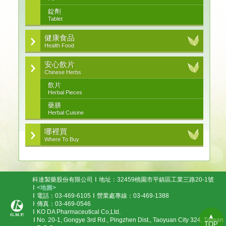
錠劑
Tablet
健康食品
Health Food
安心飲片
Chinese Herbs
飲片
Herbal Pieces
藥膳
Herbal Cuisine
哪裡買
Where To Buy
科達製藥股份有限公司
地址：32459桃園市平鎮區工業三路20-1號
<地圖>
電話：03-469-6105
營業處專線：03-469-1388
傳真：03-469-0546
KO DA Pharmaceutical Co,Ltd.
▲
No. 20-1, Gongye 3rd Rd., Pingzhen Dist., Taoyuan City 324, Taiwan
TOP