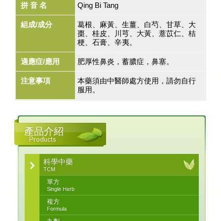
拼 音 名
Qing Bi Tang
組成/成分
葛根、麻黃、生薑、白芍、甘草、大
棗、桂皮、川芎、大黃、薏苡仁、桔
梗、石膏、辛夷。
適應症/應用
肥厚性鼻炎，蓄膿症，鼻塞。
注意事項
本藥須由中醫師處方使用，請勿自行
服用。
產品介紹
Products
科學中藥
TCM
單方
Single Herb
複方
Formula