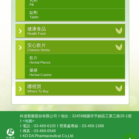
丸劑
Pill
錠劑
Tablet
健康食品
Health Food
安心飲片
Chinese Herbs
飲片
Herbal Pieces
藥膳
Herbal Cuisine
哪裡買
Where To Buy
科達製藥股份有限公司
地址：32459桃園市平鎮區工業三路20-1號
<地圖>
電話：03-469-6105
營業處專線：03-469-1388
傳真：03-469-0546
KO DA Pharmaceutical Co,Ltd.
▲