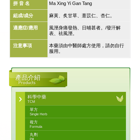
拼 音 名
Ma Xing Yi Gan Tang
組成/成分
麻黃、炙甘草、薏苡仁、杏仁。
適應症/應用
風溼身痛發熱、日晡甚者。/發汗解
表、祛風溼。
注意事項
本藥須由中醫師處方使用，請勿自行
服用。
產品介紹
Products
科學中藥
TCM
單方
Single Herb
複方
Formula
丸劑
Pill