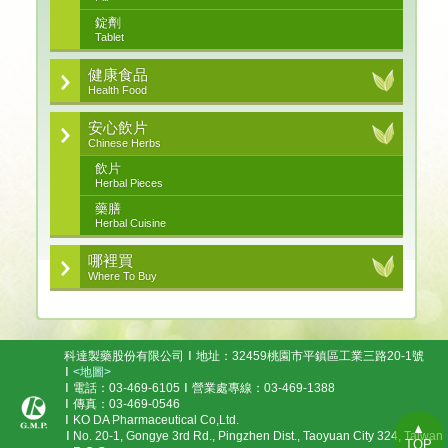
錠劑
Tablet
健康食品
Health Food
安心飲片
Chinese Herbs
飲片
Herbal Pieces
藥膳
Herbal Cuisine
哪裡買
Where To Buy
科達製藥股份有限公司
地址：32459桃園市平鎮區工業三路20-1號
<地圖>
電話：03-469-6105
營業處專線：03-469-1388
傳真：03-469-0546
KO DA Pharmaceutical Co,Ltd.
▲
No. 20-1, Gongye 3rd Rd., Pingzhen Dist., Taoyuan City 324, Taiwan
TOP