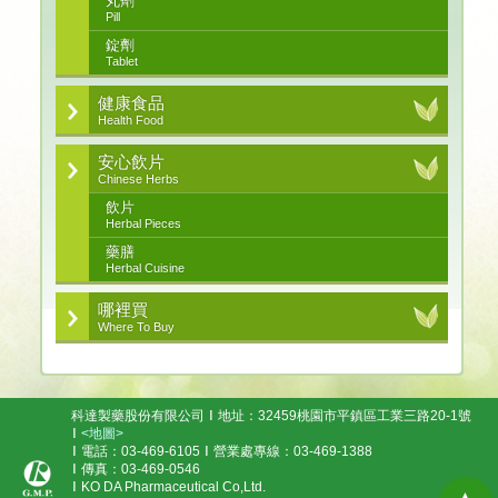
丸劑
Pill
錠劑
Tablet
健康食品
Health Food
安心飲片
Chinese Herbs
飲片
Herbal Pieces
藥膳
Herbal Cuisine
哪裡買
Where To Buy
科達製藥股份有限公司
地址：32459桃園市平鎮區工業三路20-1號
<地圖>
電話：03-469-6105
營業處專線：03-469-1388
傳真：03-469-0546
KO DA Pharmaceutical Co,Ltd.
▲