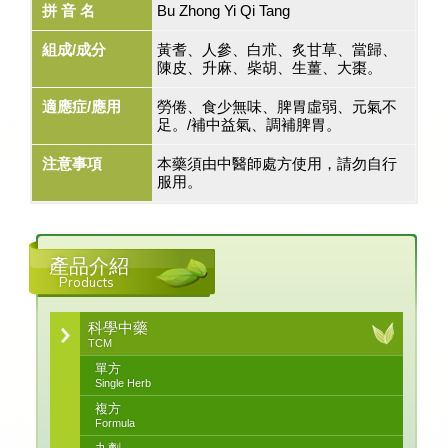
拼 音 名
Bu Zhong Yi Qi Tang
組成/成分
黃耆、人參、白朮、炙甘草、當歸、
陳皮、升麻、柴胡、生薑、大棗。
適應症/應用
勞倦、食少無味、脾胃虛弱、元氣不
足。/補中益氣、調補脾胃。
注意事項
本藥須由中醫師處方使用，請勿自行
服用。
產品介紹
Products
科學中藥
TCM
單方
Single Herb
複方
Formula