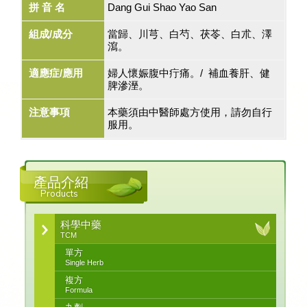
拼 音 名
Dang Gui Shao Yao San
組成/成分
當歸、川芎、白芍、茯苓、白朮、澤
瀉。
適應症/應用
婦人懷娠腹中疔痛。/ 補血養肝、健
脾滲溼。
注意事項
本藥須由中醫師處方使用，請勿自行
服用。
產品介紹
Products
科學中藥
TCM
單方
Single Herb
複方
Formula