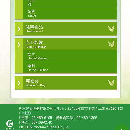
丸劑
Pill
錠劑
Tablet
健康食品
Health Food
安心飲片
Chinese Herbs
飲片
Herbal Pieces
藥膳
Herbal Cuisine
哪裡買
Where To Buy
科達製藥股份有限公司
地址：32459桃園市平鎮區工業三路20-1號
<地圖>
電話：03-469-6105
營業處專線：03-469-1388
傳真：03-469-0546
KO DA Pharmaceutical Co,Ltd.
▲