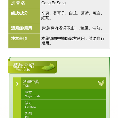
拼 音 名
Cang Er Sang
組成/成分
辛夷、蒼耳子、白芷、薄荷、蔥白、
細茶。
適應症/應用
鼻淵(鼻流濁涕不止)。/疏風、清熱。
注意事項
本藥須由中醫師處方使用，請勿自行
服用。
產品介紹
Products
科學中藥
TCM
單方
Single Herb
複方
Formula
丸劑
Pill