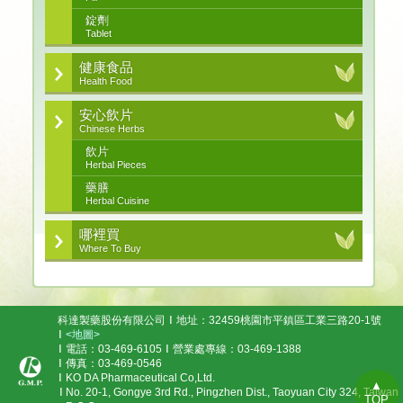
錠劑
Tablet
健康食品
Health Food
安心飲片
Chinese Herbs
飲片
Herbal Pieces
藥膳
Herbal Cuisine
哪裡買
Where To Buy
科達製藥股份有限公司
地址：32459桃園市平鎮區工業三路20-1號
<地圖>
電話：03-469-6105
營業處專線：03-469-1388
傳真：03-469-0546
KO DA Pharmaceutical Co,Ltd.
▲
No. 20-1, Gongye 3rd Rd., Pingzhen Dist., Taoyuan City 324, Taiwan
TOP