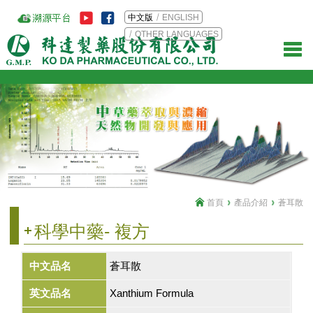
中文版
ENGLISH
OTHER LANGUAGES
首頁
產品介紹
蒼耳散
科學中藥- 複方
中文品名
蒼耳散
英文品名
Xanthium Formula