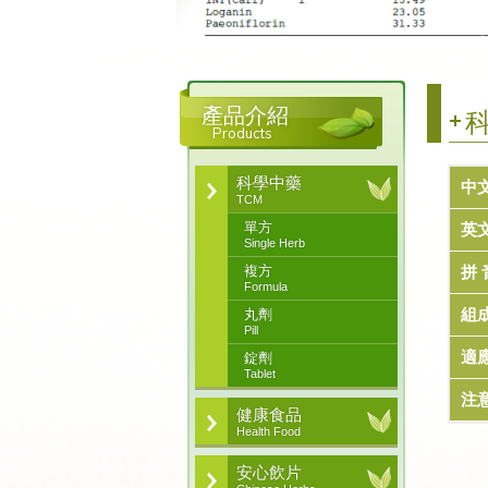
產品介紹
科
Products
科學中藥
中
TCM
單方
英
Single Herb
複方
拼 
Formula
組
丸劑
Pill
適
錠劑
Tablet
注
健康食品
Health Food
安心飲片