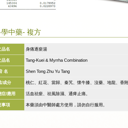
學中藥- 複方
文品名
身痛逐瘀湯
文品名
Tang-Kuei & Myrrha Combination
音 名
Shen Tong Zhu Yu Tang
成/成分
桃仁、紅花、當歸、秦艽、懷牛膝、沒藥、地龍、香
應症/應用
活血祛瘀、祛風除濕、通痺止痛。
意事項
本藥須由中醫師處方使用，請勿自行服用。