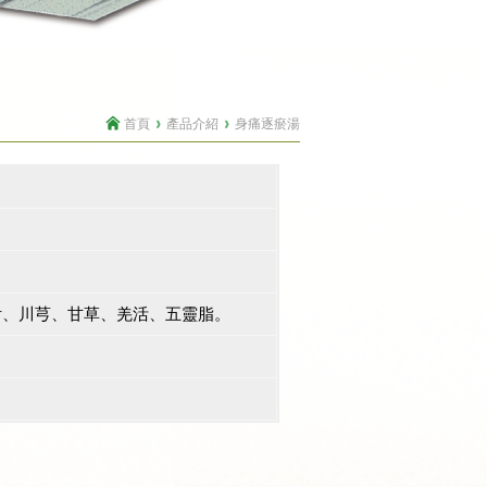
首頁
產品介紹
身痛逐瘀湯
附、川芎、甘草、羌活、五靈脂。