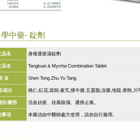
學中藥- 錠劑
文品名
身痛逐瘀湯錠劑
文品名
Tangkuei & Myrrha Combination Tablet
音 名
Shen Tong Zhu Yu Tang
成/成分
桃仁,紅花,當歸,秦艽,懷牛膝,五靈脂,沒藥,地龍,香附,川
應症/應用
活血祛瘀、祛風除濕、通痹止痛。
意事項
本藥須由中醫師處方使用，請勿自行服用。