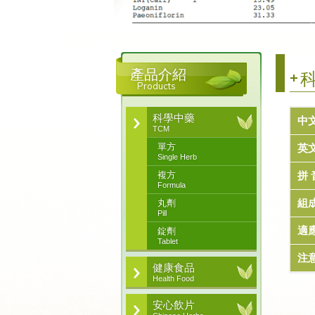
產品介紹
科
Products
科學中藥
中
TCM
單方
英
Single Herb
複方
拼 
Formula
組
丸劑
Pill
適
錠劑
Tablet
注
健康食品
Health Food
安心飲片