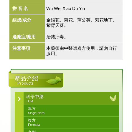
拼 音 名
Wu Wei Xiao Du Yin
組成/成分
金銀花、菊花、蒲公英、紫花地丁、
紫背天葵。
適應症/應用
治諸疔毒。
注意事項
本藥須由中醫師處方使用，請勿自行
服用。
產品介紹
Products
科學中藥
TCM
單方
Single Herb
複方
Formula