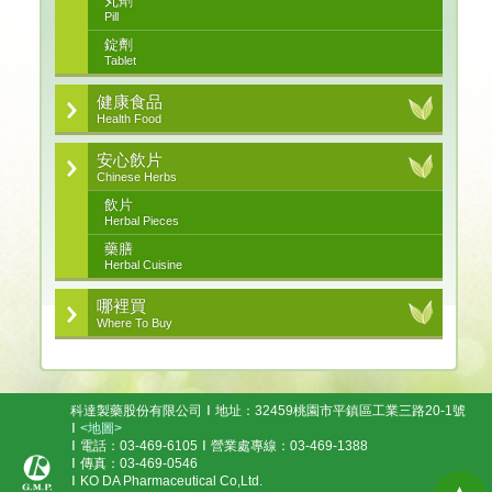
丸劑
Pill
錠劑
Tablet
健康食品
Health Food
安心飲片
Chinese Herbs
飲片
Herbal Pieces
藥膳
Herbal Cuisine
哪裡買
Where To Buy
科達製藥股份有限公司
地址：32459桃園市平鎮區工業三路20-1號
<地圖>
電話：03-469-6105
營業處專線：03-469-1388
傳真：03-469-0546
KO DA Pharmaceutical Co,Ltd.
▲