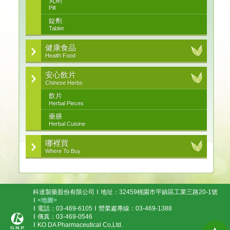
丸劑
Pill
錠劑
Tablet
健康食品
Health Food
安心飲片
Chinese Herbs
飲片
Herbal Pieces
藥膳
Herbal Cuisine
哪裡買
Where To Buy
科達製藥股份有限公司
地址：32459桃園市平鎮區工業三路20-1號
<地圖>
電話：03-469-6105
營業處專線：03-469-1388
傳真：03-469-0546
KO DA Pharmaceutical Co,Ltd.
▲