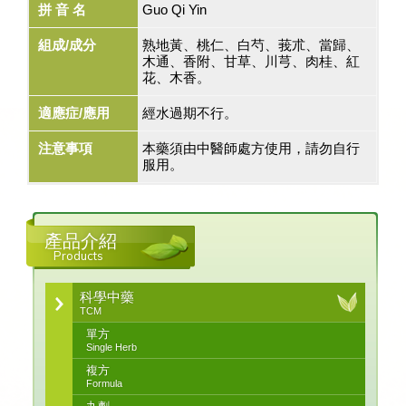
拼 音 名
Guo Qi Yin
組成/成分
熟地黃、桃仁、白芍、莪朮、當歸、
木通、香附、甘草、川芎、肉桂、紅
花、木香。
適應症/應用
經水過期不行。
注意事項
本藥須由中醫師處方使用，請勿自行
服用。
產品介紹
Products
科學中藥
TCM
單方
Single Herb
複方
Formula