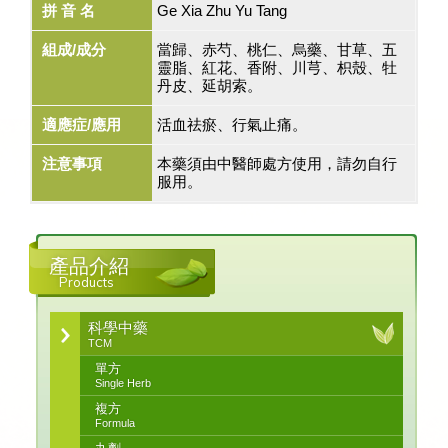
拼 音 名
Ge Xia Zhu Yu Tang
組成/成分
當歸、赤芍、桃仁、烏藥、甘草、五
靈脂、紅花、香附、川芎、枳殼、牡
丹皮、延胡索。
適應症/應用
活血祛瘀、行氣止痛。
注意事項
本藥須由中醫師處方使用，請勿自行
服用。
產品介紹
Products
科學中藥
TCM
單方
Single Herb
複方
Formula