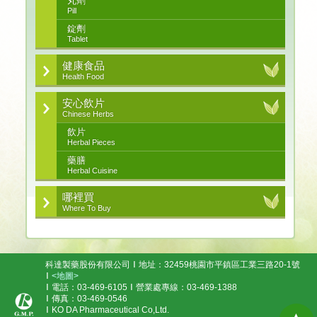
丸劑
Pill
錠劑
Tablet
健康食品
Health Food
安心飲片
Chinese Herbs
飲片
Herbal Pieces
藥膳
Herbal Cuisine
哪裡買
Where To Buy
科達製藥股份有限公司
地址：32459桃園市平鎮區工業三路20-1號
<地圖>
電話：03-469-6105
營業處專線：03-469-1388
傳真：03-469-0546
KO DA Pharmaceutical Co,Ltd.
▲