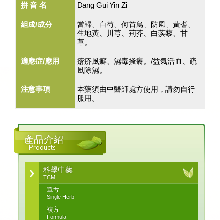
拼 音 名
Dang Gui Yin Zi
組成/成分
當歸、白芍、何首烏、防風、黃耆、
生地黃、川芎、荊芥、白蒺藜、甘
草。
適應症/應用
瘡疥風癬、濕毒搔癢。/益氣活血、疏
風除濕。
注意事項
本藥須由中醫師處方使用，請勿自行
服用。
產品介紹
Products
科學中藥
TCM
單方
Single Herb
複方
Formula