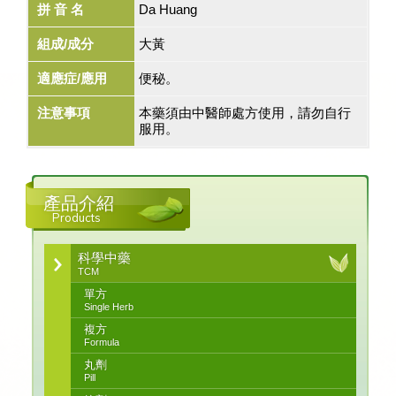
拼 音 名
Da Huang
組成/成分
大黃
適應症/應用
便秘。
注意事項
本藥須由中醫師處方使用，請勿自行
服用。
產品介紹
Products
科學中藥
TCM
單方
Single Herb
複方
Formula
丸劑
Pill