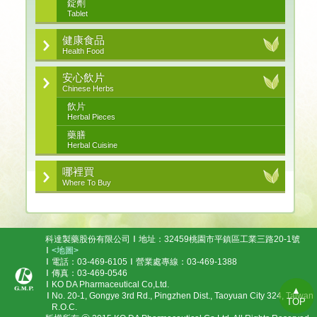
錠劑
Tablet
健康食品
Health Food
安心飲片
Chinese Herbs
飲片
Herbal Pieces
藥膳
Herbal Cuisine
哪裡買
Where To Buy
科達製藥股份有限公司
地址：32459桃園市平鎮區工業三路20-1號
<地圖>
電話：03-469-6105
營業處專線：03-469-1388
傳真：03-469-0546
KO DA Pharmaceutical Co,Ltd.
▲
No. 20-1, Gongye 3rd Rd., Pingzhen Dist., Taoyuan City 324, Taiwan
TOP
R.O.C.