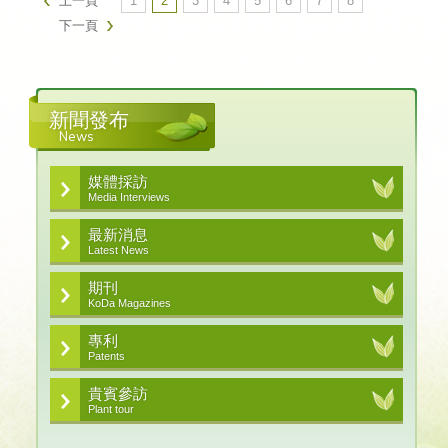
上一頁
1
2
3
4
5
6
7
8
下一頁
新聞發布
News
媒體採訪
Media Interviews
最新消息
Latest News
期刊
KoDa Magazines
專利
Patents
貴賓參訪
Plant tour