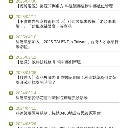
2025/04/30
【經貿透視】從源頭到處方 科達製藥建構中藥數位管理
2025/04/17
【不實廣告與商標盜用聲明】科達製藥未授權「老頭啪啪
樂」、「雄風滋補腎寶」等商品
2025/04/16
科達製藥加入「2025 TALENT,in Taiwan，台灣人才永續行
動聯盟」
2025/02/12
【遠見】以科技服務 引領中藥創新境
2025/01/08
【經理人】產品獲國內 8 成醫院青睞！科達製藥為何要替
藥師減少找藥的時間？
2024/05/14
科達製藥贊助花蓮門諾醫院辦理義診活動
2024/04/11
科達製藥賑災捐款，協助0403地震災民復原重建
2024/03/26