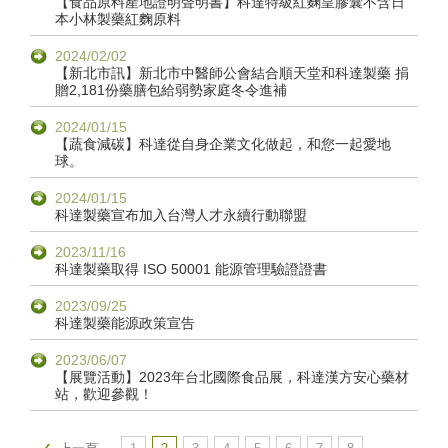
【食品原料產地證明聲明書】科達特級紅麴皇膠囊不含日
本小林製藥紅麴原料
2024/02/02
【新北市訊】新北市中醫師公會結合順天堂和科達製藥 捐
贈2,181份藥膳包給弱勢家庭冬令進補
2024/01/15
【蔬食減碳】科達從自身企業文化做起，和您一起愛地
球。
2024/01/15
科達製藥宣布加入台灣人才永續行動聯盟
2023/11/16
科達製藥取得 ISO 50001 能源管理驗證證書
2023/09/25
科達製藥能源政策宣告
2023/06/07
【展覽活動】2023年台北國際食品展，科達漢方安心藥材
站，歡迎參觀！