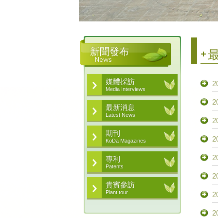
新聞發布
News
媒體採訪
2
Media Interviews
2
最新消息
Latest News
2
期刊
2
KoDa Magazines
2
專利
Patents
2
貴賓參訪
Plant tour
2
2