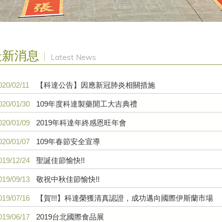
最新消息
Latest News
020/02/11
【科達公告】因應新冠肺炎相關措施
020/01/30
109年度科達製藥開工大吉典禮
020/01/09
2019年科達年終感恩旺年會
020/01/07
109年春節安全宣導
019/12/24
聖誕佳節愉快!!
019/09/13
敬祝中秋佳節愉快!!
019/07/16
【賀!!!】科達榮獲清真認證，成功邁向國際伊斯蘭市場
019/06/17
2019台北國際食品展