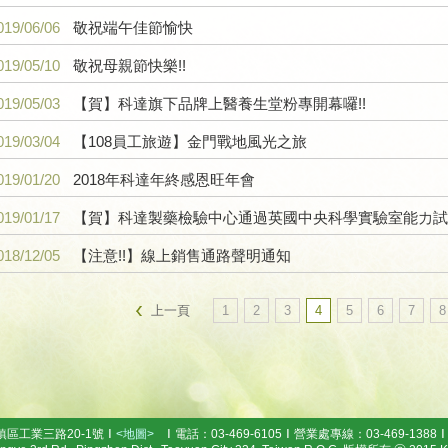
019/06/06
敬祝端午佳節愉快
019/05/10
敬祝母親節快樂!!
019/05/03
【賀】科達旗下品牌上醫養生堂粉專開幕囉!!
019/03/04
【108員工旅遊】金門戰地風光之旅
019/01/20
2018年科達年終感恩旺年會
019/01/17
【賀】科達製藥檢驗中心通過英國中央科學實驗室能力試
018/12/05
【注意!!】線上銷售通路聲明通知
上一頁
1
2
3
4
5
6
7
8
鎮區工業三路20-1號
<地圖>
電話：03-469-6105
營業處專線：03-469-1388